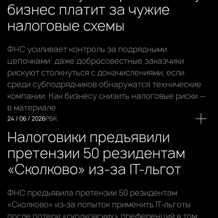
бизнес платит за чужие
налоговые схемы
ФНС усиливает контроль за подрядными
цепочками: даже добросовестные заказчики
рискуют столкнуться с доначислениями, если
среди субподрядчиков обнаружатся технические
компании. Как бизнесу снизить налоговые риски —
в материале
24 / 06 / 2026
РБК
Налоговики предъявили
претензии 50 резидентам
«Сколково» из-за IT-льгот
ФНС предъявила претензии 50 резидентам
«Сколково» из‑за попыток применить IT‑льготы
после потери «сколковских» преференций в том