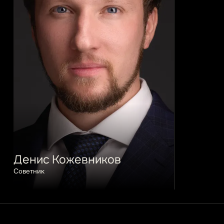
Денис Кожевников
Советниĸ