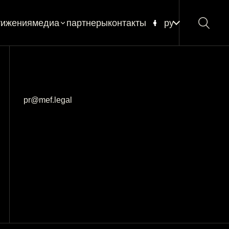
тижения
медиа
партнеры
контакты
ру
новости
блог
глоссарий
pr@mef.legal