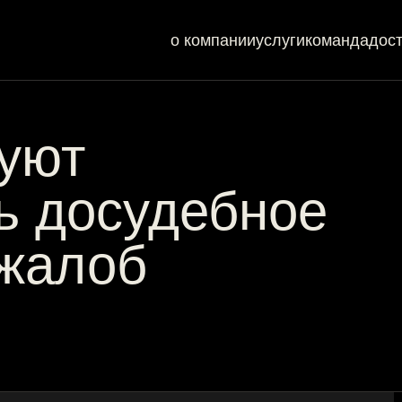
о компании
услуги
команда
дос
уют
ь досудебное
 жалоб