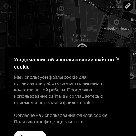
Уведомление об использовании файлов
cookie
Мы используем файлы cookie для
организации работы сайта и повышения
качества нашей работы. Продолжая
127051, Россия, Москва, Цветной бульвар, 2
использование сайта, вы соглашаетесь с
приемом и передачей файлов cookie.
Уведомление об использовании cookie
contact@mef.legal
+7 495 988 15 15
Мы используем файлы cookie для организации
Согласие на использование файлов cookie
работы сайта и повышения качества нашей работы.
Политика конфиденциальности
Telegram
MAX
РБК
Яндекс Дзен
Продолжая использование сайта, вы соглашаетесь с
приемом и передачей файлов cookie.