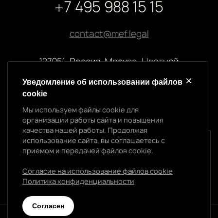
+7 495 988 15 15
contact@mef.legal
127051, Россия, Москва, Цветной
бульвар, 2
Уведомление об использовании файлов
cookie
Реквизиты компании
Мы используем файлы cookie для
ООО “МЭФ ЛИГАЛ”
организации работы сайта и повышения
ИНН 7704874992
качества нашей работы. Продолжая
ОГРН 5147746145718
использование сайта, вы соглашаетесь с
Уведомление об использовании cookie
приемом и передачей файлов cookie.
Мы используем файлы cookie для организации
работы сайта и повышения качества нашей работы.
Согласие на использование файлов cookie
Продолжая использование сайта, вы
Политика конфиденциальности
Политика конфиденциальности
соглашаетесь с приемом и передачей файлов
cookie.
Cогласен