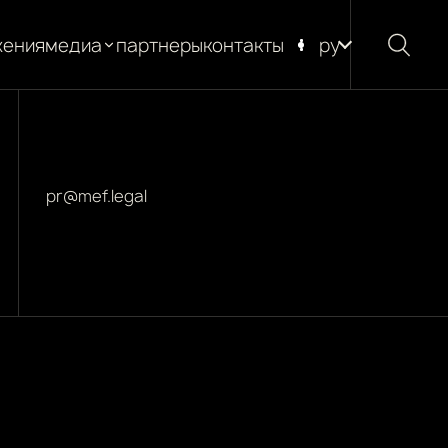
жения
медиа
партнеры
контакты
ру
новости
блог
глоссарий
pr@mef.legal