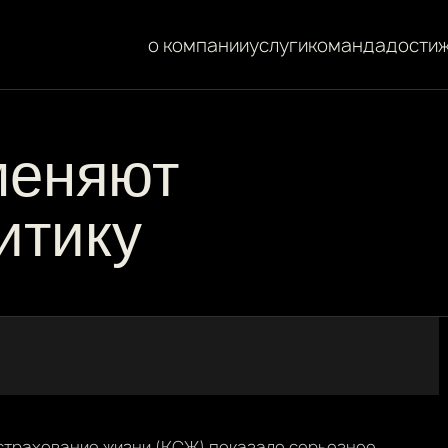
о компании
услуги
команда
дости
меняют
итику
 страхование жизни (КСЖ) показало серьезное