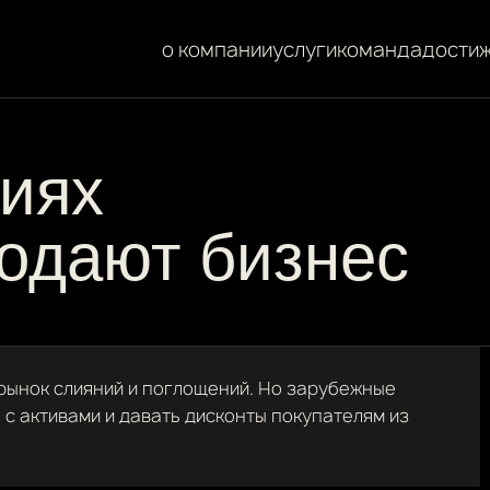
о компании
услуги
команда
дости
виях
одают бизнес
рынок слияний и поглощений. Но зарубежные
с активами и давать дисконты покупателям из