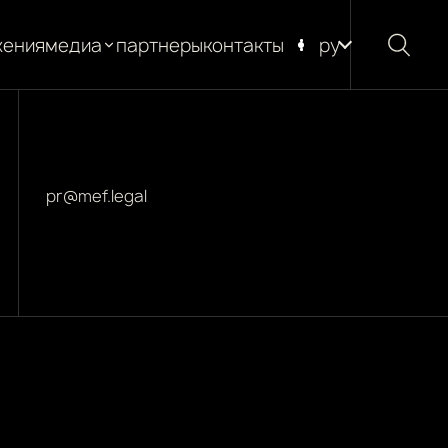
жения
медиа
партнеры
контакты
ру
новости
блог
глоссарий
pr@mef.legal