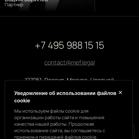
Партнер
+7 495 988 15 15
contact@mef.legal
127051, Россия, Москва, Цветной
бульвар, 2
Уведомление об использовании файлов
cookie
Реквизиты компании
Мы используем файлы cookie для
ООО “МЭФ ЛИГАЛ”
организации работы сайта и повышения
ИНН 7704874992
качества нашей работы. Продолжая
ОГРН 5147746145718
использование сайта, вы соглашаетесь с
Уведомление об использовании cookie
приемом и передачей файлов cookie.