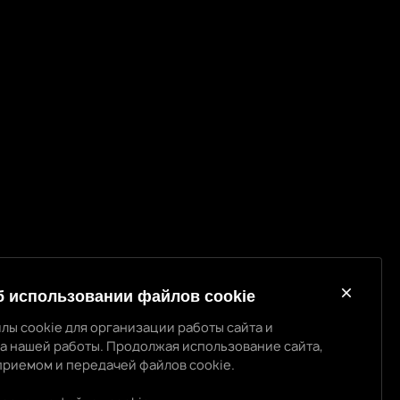
б использовании файлов cookie
лы cookie для организации работы сайта и
а нашей работы. Продолжая использование сайта,
приемом и передачей файлов cookie.
использовании cookie
 cookie для организации работы сайта и повышения