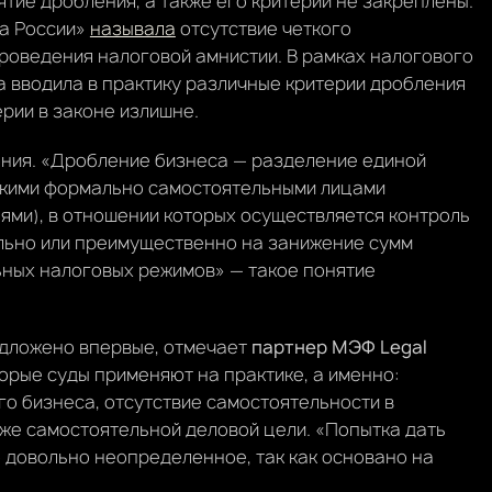
тие дробления, а также его критерии не закреплены.
ра России»
называла
отсутствие четкого
проведения налоговой амнистии. В рамках налогового
 вводила в практику различные критерии дробления
ерии в законе излишне.
ния. «Дробление бизнеса — разделение единой
ькими формально самостоятельными лицами
ми), в отношении которых осуществляется контроль
льно или преимущественно на занижение сумм
ьных налоговых режимов» — такое понятие
дложено впервые, отмечает
партнер МЭФ Legal
торые суды применяют на практике, а именно:
о бизнеса, отсутствие самостоятельности в
кже самостоятельной деловой цели. «Попытка дать
 довольно неопределенное, так как основано на