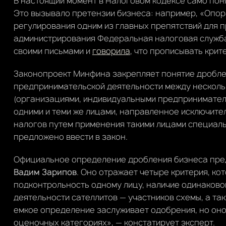
В настоящий момент в Налоговом кодексе само поня
Это вызывало претензии бизнеса: например, «Опо
регулирования одним из главных препятствий для 
администрирования Федеральная налоговая служба
своими письмами и
говорила
, что прописывать крит
Законопроект Минфина закрепляет понятие дробле
предпринимательской деятельности между нескол
(организациями, индивидуальными предпринимателя
одними и теми же лицами, направленное исключите
налогов путем применения такими лицами специал
предложено ввести в закон.
Официальное определение дробления бизнеса пре
Вадим Зарипов
. Оно отражает четыре критерия, ко
подконтрольность одному лицу, наличие одинаковог
деятельности сателлитов — участников схемы, а та
емкое определение заслуживает одобрения, но оно
оценочных категориях», — констатирует эксперт.