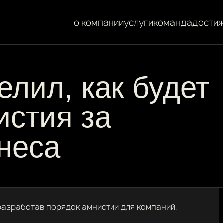
о компании
услуги
команда
дости
лил, как будет
истия за
неса
азработав порядок амнистии для компаний,