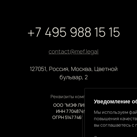
+7 495 988 15 15
contact@mef.legal
127051, Россия, Москва, Цветной
бульвар, 2
Реквизиты компании
Уведомление о
ООО “МЭФ ЛИГАЛ”
ИНН 7704874992
Мы используем фай
ОГРН 5147746145718
повышения качеств
вы соглашаетесь с 
Уведомление об 
Мы используем файлы