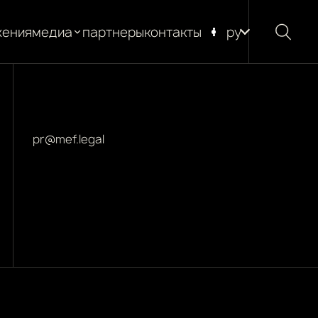
жения
медиа
партнеры
контакты
ру
новости
блог
глоссарий
pr@mef.legal