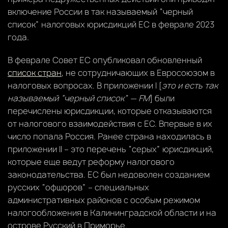
включение России в так называемый “черный
список” налоговых юрисдикций ЕС в феврале 2023
года.
В феврале Совет ЕС опубликовал обновленный
список стран
, не сотрудничающих в Евросоюзом в
налоговых вопросах. В приложении I [
это и есть так
называемый “черный список” — FM
] были
перечислены юрисдикции, которые отказываются
от налогового взаимодействия с ЕС. Впервые в их
число попала Россия. Ранее страна находилась в
приложении II – это перечень “серых” юрисдикций,
которые еще ведут реформу налогового
законодательства. ЕС был недоволен созданием
русских “офшоров” – специальных
административных районов с особым режимом
налогообложения в Калининградской области и на
острове Русский в Приморье.