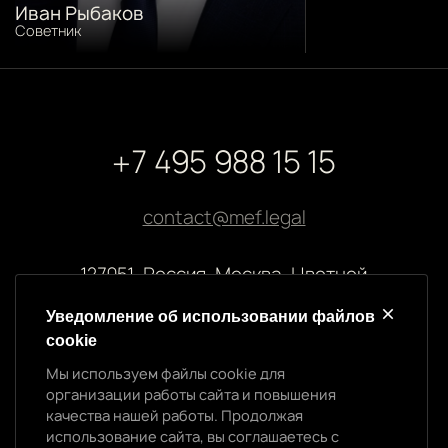
Иван Рыбаков
Советник
+7 495 988 15 15
contact@mef.legal
127051, Россия, Москва, Цветной
бульвар, 2
Уведомление об использовании файлов
cookie
Реквизиты компании
Мы используем файлы cookie для
ООО “МЭФ ЛИГАЛ”
организации работы сайта и повышения
ИНН 7704874992
качества нашей работы. Продолжая
Уведомление об использовании cookie
ОГРН 5147746145718
использование сайта, вы соглашаетесь с