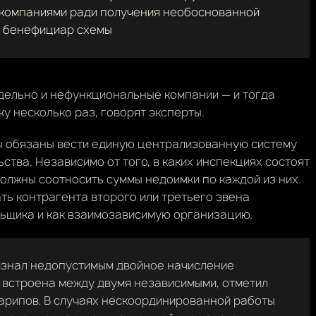
 компаниями ради получения необоснованной
ь бенефициар схемы
дельно и нефункциональные компании — и тогда
у несколько раз, говорят эксперты.
ы обязаны вести единую централизованную систему
тва. Независимо от того, в каких инспекциях состоят
олжны соотносить суммы недоимки по каждой из них.
ть контрагента второго или третьего звена
ьщика и как взаимозависимую организацию.
ризнал недопустимым двойное начисление
 встроена между двумя независимыми, отметил
арипов. В случаях нескоординированной работы