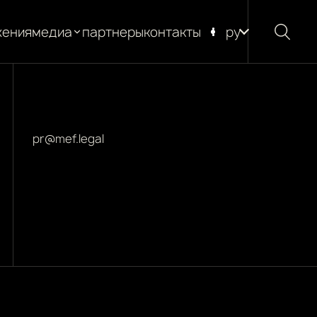
жения
медиа
партнеры
контакты
ру
новости
блог
глоссарий
pr@mef.legal