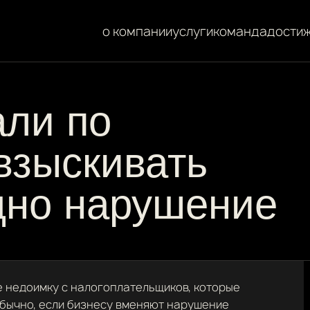
о компании
услуги
команда
дости
али по
взыскивать
дно нарушение
е недоимку с налогоплательщиков, которые
бычно, если бизнесу вменяют нарушение