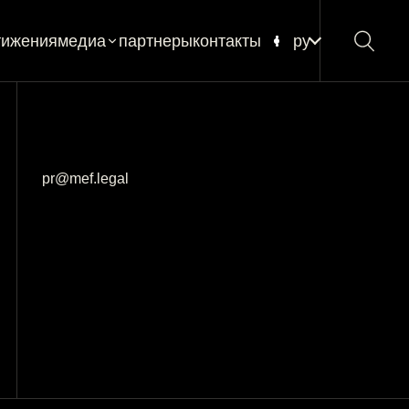
тижения
медиа
партнеры
контакты
ру
новости
блог
глоссарий
pr@mef.legal