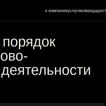
о компании
услуги
команда
дос
 порядок
ово-
 деятельности