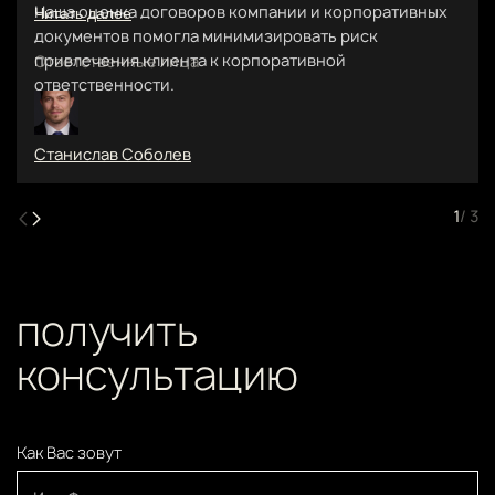
Наша оценка договоров компании и корпоративных
Читать далее
документов помогла минимизировать риск
привлечения клиента к корпоративной
Ответственные лица
ответственности.
Станислав Соболев
1
/ 3
получить
консультацию
Как Вас зовут