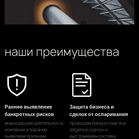
наши преимущества
Раннее выявление
Защита бизнеса и
банкротных рисков
сделок от оспаривания
анализируем деятельность
проводим банкротный due
компании и заранее
diligence сделок и
выявляем признаки
выстраиваем систему