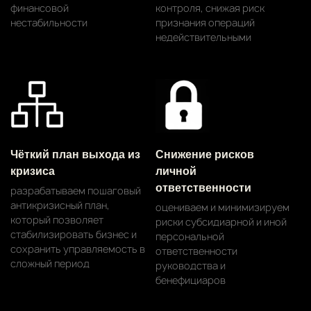
финансовой
контроля, снижая риск
нестабильности
признания операций
недействительными
Чёткий план выхода из
Снижение рисков
кризиса
личной
ответственности
разрабатываем пошаговый
антикризисный план,
оцениваем и минимизируем
который позволяет
риски субсидиарной и иной
стабилизировать бизнес и
персональной
сохранить управляемость в
ответственности
сложный период
руководства и
бенефициаров