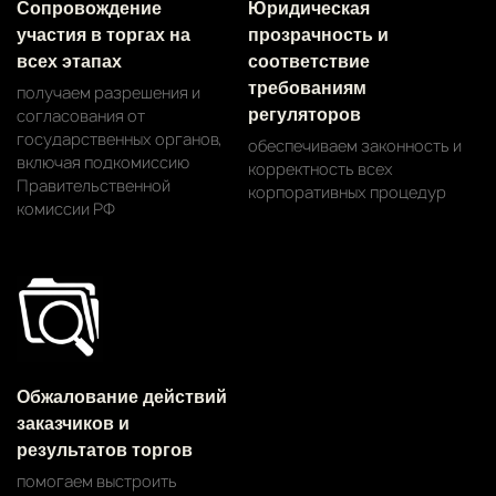
Сопровождение
Юридическая
участия в торгах на
прозрачность и
всех этапах
соответствие
требованиям
получаем разрешения и
согласования от
регуляторов
государственных органов,
обеспечиваем законность и
включая подкомиссию
корректность всех
Правительственной
корпоративных процедур
комиссии РФ
Обжалование действий
заказчиков и
результатов торгов
помогаем выстроить