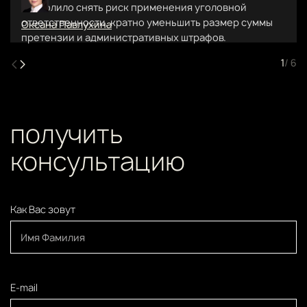
позволило снять риск применения уголовной
ответственности, кратно уменьшить размер суммы
Оксана Павлухина
претензии и административных штрафов.
1
/ 6
получить
консультацию
Как Вас зовут
E-mail