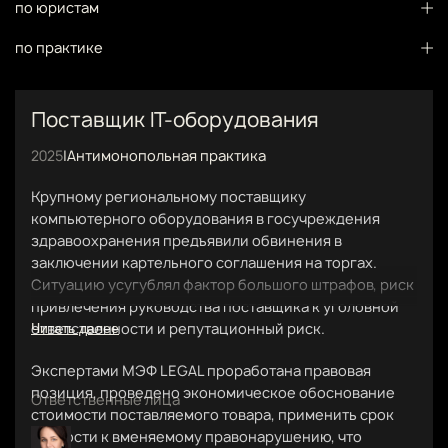
по юристам
по практике
Поставщик IT-оборудования
2025
|
Антимонопольная практика
Крупному региональному поставщику
компьютерного оборудования в госучреждения
здравоохранения предъявили обвинения в
заключении картельного соглашения на торгах.
Ситуацию усугублял фактор большого штрафов, риск
привлечения руководства поставщика к уголовной
ответственности и репутационный риск.
Читать далее
Экспертами МЭФ LEGAL проработана правовая
позиция, проведено экономическое обоснование
Ответственные лица
стоимости поставляемого товара, применить срок
давности к вменяемому правонарушению, что