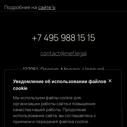
Подробнее на
сайте Ъ
+7 495 988 15 15
contact@mef.legal
127051, Россия, Москва, Цветной
бульвар, 2
Уведомление об использовании файлов
cookie
Реквизиты компании
Мы используем файлы cookie для
ООО “МЭФ ЛИГАЛ”
организации работы сайта и повышения
ИНН 7704874992
качества нашей работы. Продолжая
ОГРН 5147746145718
использование сайта, вы соглашаетесь с
Уведомление об использовании cookie
приемом и передачей файлов cookie.
Мы используем файлы cookie для организации