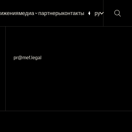
тижения
медиа
партнеры
контакты
ру
новости
блог
глоссарий
pr@mef.legal