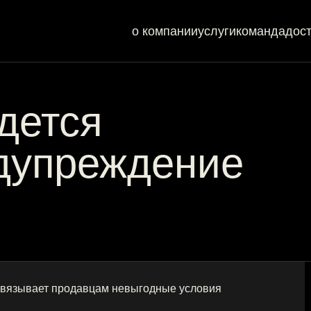
о компании
услуги
команда
дос
идется
дупреждение
авязывает продавцам невыгодные условия