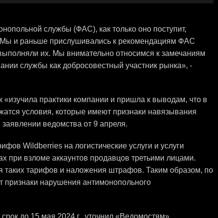
нопольной службы (ФАС), как только оно поступит,
«Мы и раньше прислушивались к рекомендациям ФАС
выполняли их. Мы внимательно относимся к замечаниям
ании службы как добросовестный участник рынка», -
к «изучила практики компании и пришла к выводам, что в
ржатся условия, которые имеют признаки навязывания
 заявлении ведомства от 9 апреля.
фов Wildberries на логистические услуги и услуги
х при взломе аккаунтов продавцов третьими лицами.
я таких тарифов и наложения штрафов. Таким образом, по
ат признаки нарушения антимонопольного
рок до 15 мая 2024 г., уточнил «Ведомостям»