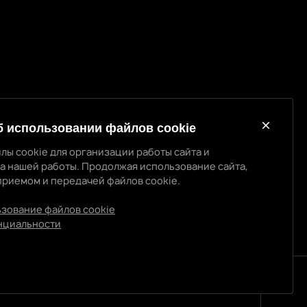
б использовании файлов cookie
лы cookie для организации работы сайта и
а нашей работы. Продолжая использование сайта,
приемом и передачей файлов cookie.
спользовании cookie
cookie для организации работы сайта и повышения
ьзование файлов cookie
ы. Продолжая использование сайта, вы соглашаетесь с
нциальности
файлов cookie.