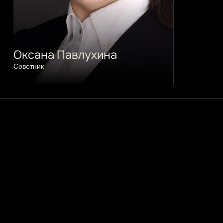
Оксана Павлухина
Cоветник