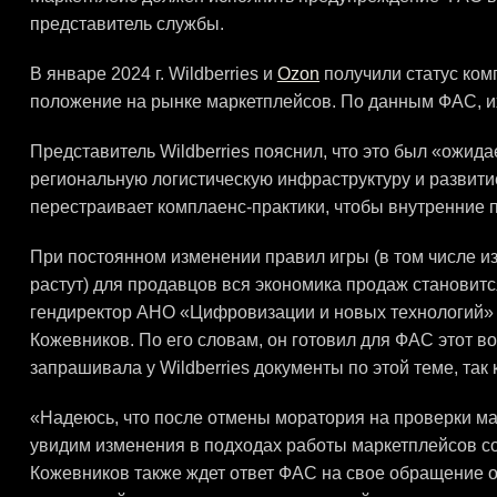
представитель службы.
В январе 2024 г. Wildberries и
Ozon
получили статус ко
положение на рынке маркетплейсов. По данным ФАС, и
Представитель Wildberries пояснил, что это был «ожид
региональную логистическую инфраструктуру и развитие
перестраивает комплаенс-практики, чтобы внутренние 
При постоянном изменении правил игры (в том числе и
растут) для продавцов вся экономика продаж станови
гендиректор АНО «Цифровизации и новых технологий» 
Кожевников. По его словам, он готовил для ФАС этот во
запрашивала у Wildberries документы по этой теме, так
«Надеюсь, что после отмены моратория на проверки ма
увидим изменения в подходах работы маркетплейсов со
Кожевников также ждет ответ ФАС на свое обращение о