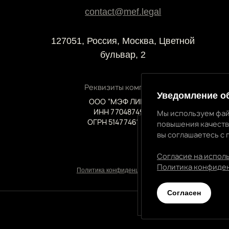
contact@mef.legal
127051, Россия, Москва, Цветной
бульвар, 2
Реквизиты компании
Уведомление о
ООО “МЭФ ЛИГАЛ”
ИНН 7704874992
Мы используем фай
ОГРН 5147746145718
повышения качеств
вы соглашаетесь с 
Уведомление об и
Мы используем файлы 
Согласие на испол
качества нашей работ
Политика конфиде
Политика конфиденциальности
приемом и передачей 
Cогласен
Согласен