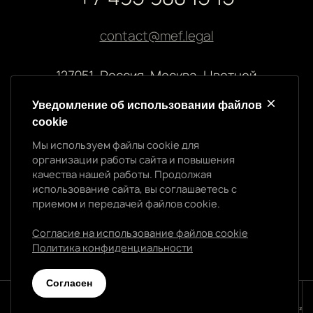
contact@mef.legal
127051, Россия, Москва, Цветной
бульвар, 2
Уведомление об использовании файлов
cookie
Реквизиты компании
Мы используем файлы cookie для
ООО “МЭФ ЛИГАЛ”
организации работы сайта и повышения
ИНН 7704874992
качества нашей работы. Продолжая
ОГРН 5147746145718
Уведомление об использовании cookie
использование сайта, вы соглашаетесь с
приемом и передачей файлов cookie.
Мы используем файлы cookie для организации
работы сайта и повышения качества нашей работы.
Согласие на использование файлов cookie
Продолжая использование сайта, вы
Политика конфиденциальности
Политика конфиденциальности
соглашаетесь с приемом и передачей файлов
cookie.
Cогласен
Согласен
© 2026 МЭФ