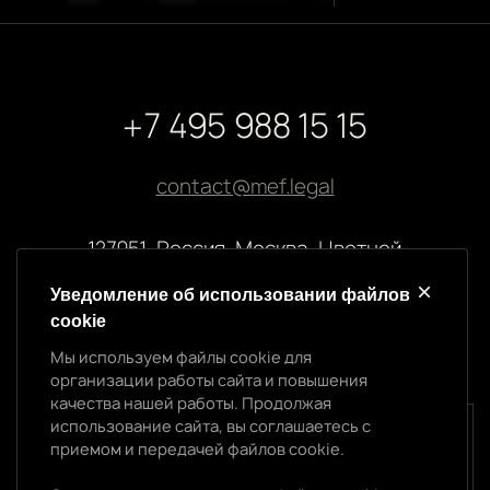
+7 495 988 15 15
contact@mef.legal
127051, Россия, Москва, Цветной
бульвар, 2
Уведомление об использовании файлов
cookie
Реквизиты компании
Мы используем файлы cookie для
ООО “МЭФ ЛИГАЛ”
организации работы сайта и повышения
ИНН 7704874992
качества нашей работы. Продолжая
ОГРН 5147746145718
использование сайта, вы соглашаетесь с
Уведомление об использовании cookie
приемом и передачей файлов cookie.
Мы используем файлы cookie для организации