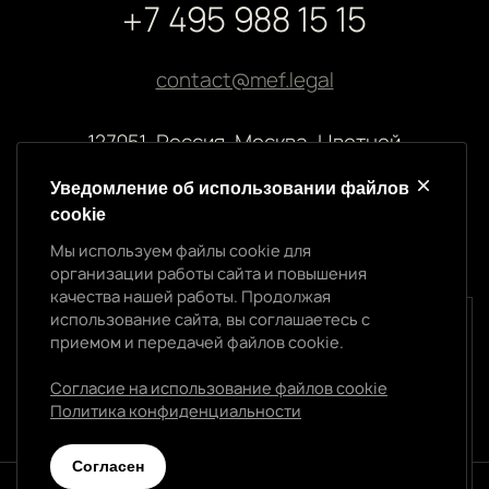
+7 495 988 15 15
contact@mef.legal
127051, Россия, Москва, Цветной
бульвар, 2
Уведомление об использовании файлов
cookie
Реквизиты компании
Мы используем файлы cookie для
ООО “МЭФ ЛИГАЛ”
организации работы сайта и повышения
ИНН 7704874992
качества нашей работы. Продолжая
ОГРН 5147746145718
использование сайта, вы соглашаетесь с
Уведомление об использовании cookie
приемом и передачей файлов cookie.
Мы используем файлы cookie для организации
работы сайта и повышения качества нашей работы.
Согласие на использование файлов cookie
Продолжая использование сайта, вы
Политика конфиденциальности
Политика конфиденциальности
соглашаетесь с приемом и передачей файлов
cookie.
Cогласен