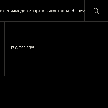
тижения
медиа
партнеры
контакты
ру
новости
блог
глоссарий
pr@mef.legal