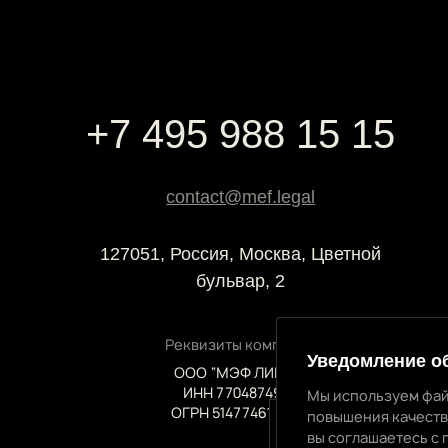
+7 495 988 15 15
contact@mef.legal
127051, Россия, Москва, Цветной
бульвар, 2
Реквизиты компании
Уведомление о
ООО “МЭФ ЛИГАЛ”
ИНН 7704874992
Мы используем фай
ОГРН 5147746145718
повышения качеств
вы соглашаетесь с 
Уведомление об и