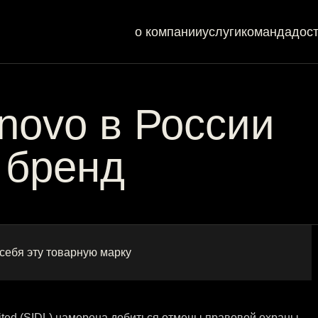
о компании
услуги
команда
дос
novo в России
 бренд
себя эту товарную марку
Limited (SIDL) намерена добиться отмены правовой охраны