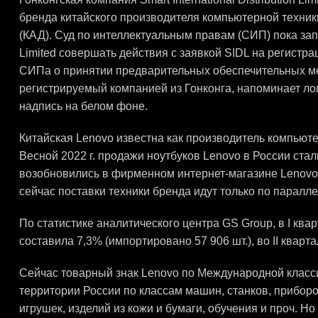
бренда китайского производителя компьютерной техники
(КАД). Суд по интеллектуальным правам (СИП) пока зап
Limited совершать действия с заявкой SIDL на регистра
СИПа о принятии предварительных обеспечительных мер
регистрируемый компанией из Гонконга, напоминает ло
надпись на белом фоне.
Китайская Lenovo известна как производитель компьюте
Весной 2022 г. продажи ноутбуков Lenovo в России стал
возобновились в фирменном интернет-магазине Lenovo,
сейчас поставки техники бренда идут только по паралл
По статистике аналитического центра GS Group, в I ква
составила 7,3% (импортировано 57 906 шт.), во II кварта
Сейчас товарный знак Lenovo по Международной класси
территории России по классам машин, станков, приборо
игрушек, изделий из кожи и бумаги, обучения и проч. Но