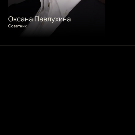
Оксана Павлухина
Cоветник