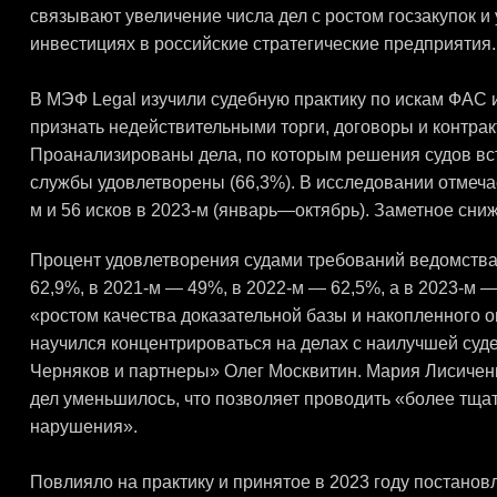
связывают увеличение числа дел с ростом госзакупок 
инвестициях в российские стратегические предприятия.
В МЭФ Legal изучили судебную практику по искам ФАС 
признать недействительными торги, договоры и контракт
Проанализированы дела, по которым решения судов вступ
службы удовлетворены (66,3%). В исследовании отмечает
м и 56 исков в 2023-м (январь—октябрь). Заметное сниж
Процент удовлетворения судами требований ведомства 
62,9%, в 2021-м — 49%, в 2022-м — 62,5%, а в 2023-м 
«ростом качества доказательной базы и накопленного
научился концентрироваться на делах с наилучшей суд
Черняков и партнеры» Олег Москвитин. Мария Лисичен
дел уменьшилось, что позволяет проводить «более тща
нарушения».
Повлияло на практику и принятое в 2023 году постано