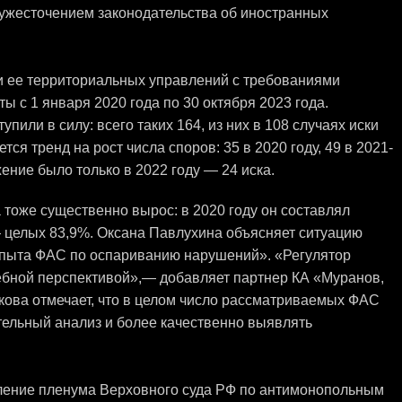
и ужесточением законодательства об иностранных
и ее территориальных управлений с требованиями
ы с 1 января 2020 года по 30 октября 2023 года.
или в силу: всего таких 164, из них в 108 случаях иски
ся тренд на рост числа споров: 35 в 2020 году, 49 в 2021-
ение было только в 2022 году — 24 иска.
тоже существенно вырос: в 2020 году он составлял
— целых 83,9%. Оксана Павлухина объясняет ситуацию
 опыта ФАС по оспариванию нарушений». «Регулятор
ебной перспективой»,— добавляет партнер КА «Муранов,
кова отмечает, что в целом число рассматриваемых ФАС
тельный анализ и более качественно выявлять
вление пленума Верховного суда РФ по антимонопольным