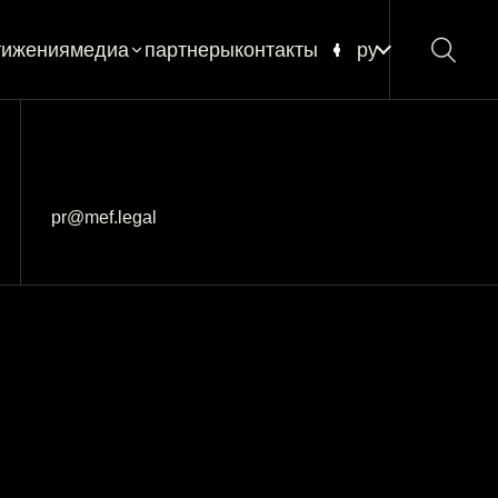
тижения
медиа
партнеры
контакты
ру
новости
блог
глоссарий
pr@mef.legal