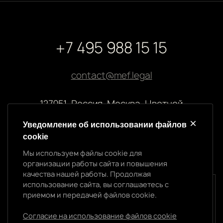
+7 495 988 15 15
contact@mef.legal
127051, Россия, Москва, Цветной
бульвар, 2
Уведомление об использовании файлов
cookie
Реквизиты компании
Мы используем файлы cookie для
ООО “МЭФ ЛИГАЛ”
организации работы сайта и повышения
ИНН 7704874992
качества нашей работы. Продолжая
ОГРН 5147746145718
использование сайта, вы соглашаетесь с
Уведомление об использовании cookie
приемом и передачей файлов cookie.
Мы используем файлы cookie для организации
работы сайта и повышения качества нашей работы.
Согласие на использование файлов cookie