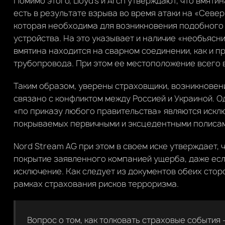
Помимо этого, Lloyd’s и Arch утверждают, что вмятин
есть в результате взрыва во время атаки на «Север
которая необходима для возникновения подобного 
устройства. На это указывает и наличие «необъясн
вмятина находится на сварном соединении, как и п
трубопровода. При этом ее местоположение всего в
Таким образом, уверены страховщики, возникновени
связано с конфликтом между Россией и Украиной. О
«по приказу любого правительства» являются исклю
покрываемых первичными и эксцедентными полисами, 
Nord Stream AG при этом в своем иске утверждает,
покрытие заявленного компанией ущерба, даже есл
исключение. Как следует из документов обеих стор
рамках страхования рисков терроризма.
Вопрос о том, как толковать страховые события