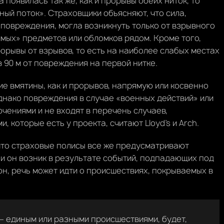
а появилась так же, как и прорывы обеих ниток, то
ный поток». Страховщики объясняют, что сила,
повреждения, могла возникнуть только от взрывного
имых» предметов или обломков рядом. Кроме того,
рорывы от взрывов, то есть на наиболее слабых местах
 90 м от повреждения на первой нитке.
е вмятины, как и прорывов, напрямую или косвенно
днако повреждения в случае «военных действий» или
чениями и не входят в перечень случаев,
которые есть у проекта, считают Lloyd’s и Arch.
 что страховые полисы все же предусматривают
и он возник в результате событий, подпадающих под
он, речь может идти о происшествиях, покрываемых в
 — единым или разными происшествиями, будет,