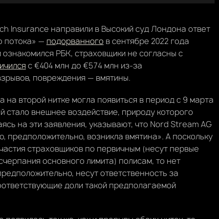
rch Insurance направили в Высокий суд Лондона ответ
о потока» —
подорванного
в сентябре 2022 года
м ознакомился РБК, страховщики не согласны с
ичился
с €404 млн до €574 млн из-за
взрывов, повреждения — вмятины.
 на второй нитке могла появиться в период с 9 марта
ной стало внешнее воздействие, природу которого
раясь на эти заявления, указывают, что Nord Stream AG
о, предположительно, возникла вмятина». А поскольку
 участия страховщиков по первичным (несут первые
счерпания основного лимита) полисам, то нет
предположительно, несут ответственность за
оответствующие доли такой предполагаемой