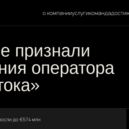
о компании
услуги
команда
дости
е признали
ния оператора
тока»
осли до €574 млн