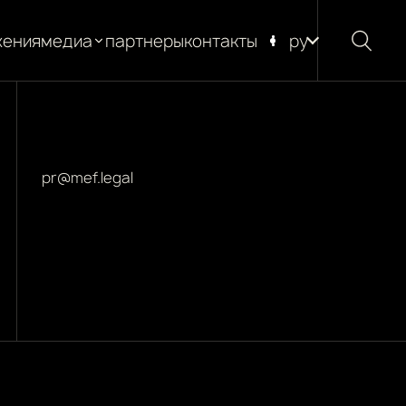
жения
медиа
партнеры
контакты
ру
новости
блог
глоссарий
pr@mef.legal