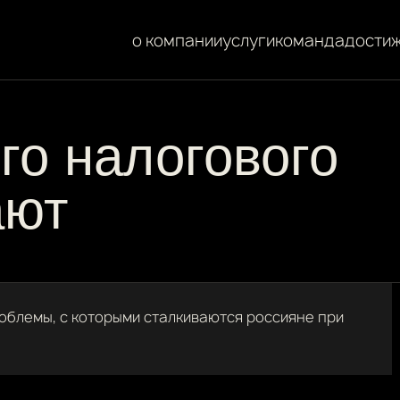
о компании
услуги
команда
дости
го налогового
ают
облемы, с которыми сталкиваются россияне при