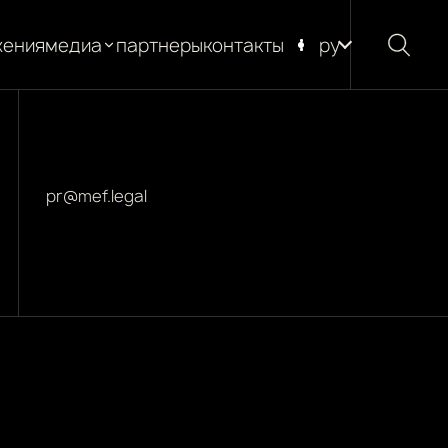
жения
медиа
партнеры
контакты
ру
новости
блог
глоссарий
pr@mef.legal