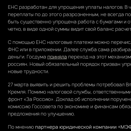
ЕНС разработан для упрощения уплаты налогов. В 
переплаты по до этого разрозненным, не всегда п
быть существенно упрощена работа с бумагами и о
четко, в виде одной суммы видит свой баланс расчето
С помощью ЕНС налоговые платежи можно перечисл
ФНС или в приложении. Далее служба сама разбира
деньги. Госдума
приняла
переход на этот механизм 
россиян. Новый обязательный порядок призван упр
новые трудности.
27 марта выявить и решить проблемы потребовал В
Кремля. Помимо налоговой службы, ответственным
фронт «За Россию». Доклад об исполнении поручени
комиссию Госсовета по экономике и финансам обяза
предложения по улучшению.
По мнению
партнера юридической компании «МЭФ 