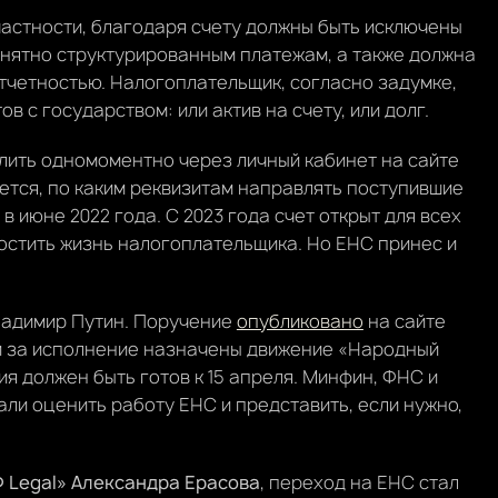
частности, благодаря счету должны быть исключены
онятно структурированным платежам, а также должна
тчетностью. Налогоплательщик, согласно задумке,
в с государством: или актив на счету, или долг.
ить одномоментно через личный кабинет на сайте
ется, по каким реквизитам направлять поступившие
в июне 2022 года. С 2023 года счет открыт для всех
остить жизнь налогоплательщика. Но ЕНС принес и
ладимир Путин. Поручение
опубликовано
на сайте
и за исполнение назначены движение «Народный
я должен быть готов к 15 апреля. Минфин, ФНС и
ли оценить работу ЕНС и представить, если нужно,
Legal» Александра Ерасова
, переход на ЕНС стал