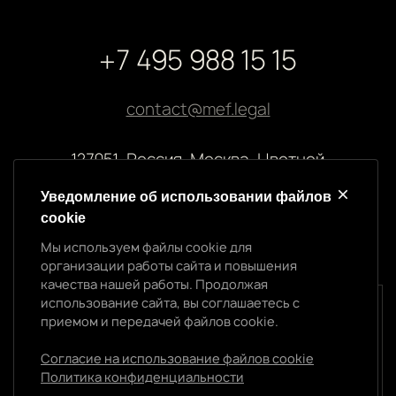
+7 495 988 15 15
contact@mef.legal
127051, Россия, Москва, Цветной
бульвар, 2
Уведомление об использовании файлов
cookie
Реквизиты компании
Мы используем файлы cookie для
ООО “МЭФ ЛИГАЛ”
организации работы сайта и повышения
ИНН 7704874992
качества нашей работы. Продолжая
ОГРН 5147746145718
использование сайта, вы соглашаетесь с
Уведомление об использовании cookie
приемом и передачей файлов cookie.
Мы используем файлы cookie для организации
работы сайта и повышения качества нашей работы.
Согласие на использование файлов cookie
Продолжая использование сайта, вы
Политика конфиденциальности
Политика конфиденциальности
соглашаетесь с приемом и передачей файлов