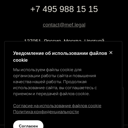
+7 495 988 15 15
contact@mef.legal
127051, Россия, Москва, Цветной
бульвар, 2
Уведомление об использовании файлов
cookie
Реквизиты компании
Мы используем файлы cookie для
ООО “МЭФ ЛИГАЛ”
организации работы сайта и повышения
ИНН 7704874992
качества нашей работы. Продолжая
ОГРН 5147746145718
использование сайта, вы соглашаетесь с
приемом и передачей файлов cookie.
Уведомление об использовании cookie
Мы используем файлы cookie для организации
Согласие на использование файлов cookie
работы сайта и повышения качества нашей работы.
Политика конфиденциальности
Политика конфиденциальности
Продолжая использование сайта, вы соглашаетесь с
приемом и передачей файлов cookie.
Cогласен