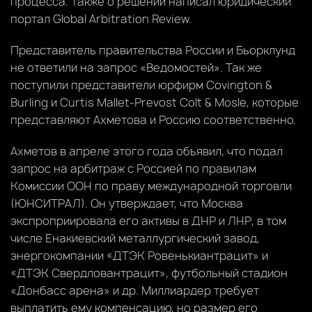
процесса. Также о решении написал юридический
портал Global Arbitration Review.
Представитель правительства России и Бьорклунд
не ответили на запрос «Ведомостей». Так же
поступили представители юрфирм Covington &
Burling и Curtis Mallet-Prevost Colt & Mosle, которые
представляют Ахметова и Россию соответственно.
Ахметов в апреле этого года объявил, что подал
запрос на арбитраж с Россией по правилам
Комиссии ООН по праву международной торговли
(ЮНСИТРАЛ). Он утверждает, что Москва
экспроприировала его активы в ДНР и ЛНР, в том
числе Енакиевский металлургический завод,
энергокомпании «ДТЭК Ровенькиантрацит» и
«ДТЭК Свердловантрацит», футбольный стадион
«Донбасс арена» и др. Миллиардер требует
выплатить ему компенсацию, но размер его