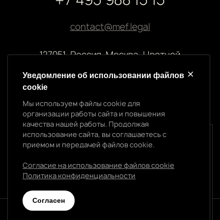
contact@mef.legal
127051, Россия, Москва, Цветной
бульвар, 2
Уведомление об использовании файлов
cookie
Реквизиты компании
Мы используем файлы cookie для
ООО “МЭФ ЛИГАЛ”
организации работы сайта и повышения
ИНН 7704874992
качества нашей работы. Продолжая
ОГРН 5147746145718
использование сайта, вы соглашаетесь с
Уведомление об использовании cookie
приемом и передачей файлов cookie.
Мы используем файлы cookie для организации
работы сайта и повышения качества нашей работы.
Согласие на использование файлов cookie
Продолжая использование сайта, вы
Политика конфиденциальности
Политика конфиденциальности
соглашаетесь с приемом и передачей файлов
cookie.
Cогласен
Согласен
© 2026 МЭФ