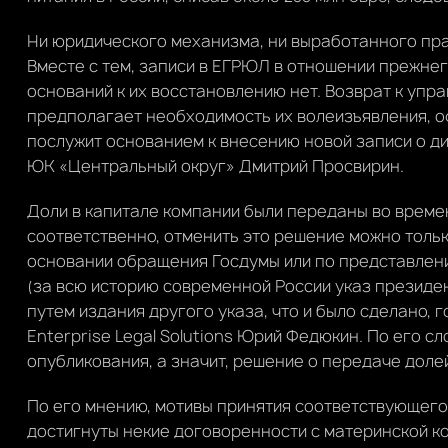
Ни юридического механизма, ни выработанного пра
Вместе с тем, записи в ЕГРЮЛ в отношении прежне
оснований к их восстановлению нет. Возврат к упр
предполагает необходимость их волеизъявления, о
послужит основанием к внесению новой записи о д
ЮК «Центральный округ» Дмитрий Просвирин.
Доли в капитале компании были переданы во врем
соответственно, отменить это решение можно тольк
основании обращения Госдумы или по представлен
(за всю историю современной России указ президен
путем издания другого указа, что и было сделано,
Enterprise Legal Solutions Юрий Федюкин. По его сло
опубликования, а значит, решение о передаче доле
По его мнению, мотивы принятия соответствующего 
достигнуты некие договоренности с материнской ко