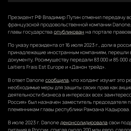
Президент РФ Владимир Путин отменил передачу в
французской продовольственной компании Danone, 
главы государства
опубликован
на портале правовы
По указу президента от 16 июля 2023 г., доли в ро
принадлежащие иностранным компаниям, перешли в
документу, Росимуществу передали 83 000 и 85 000 
Laitiers Frais Est Europe и «Данон трейд».
В ответ Danone
сообщила
, что холдинг изучит это 
необходимые меры для защиты своих прав как акци
деятельности бизнеса в интересах всех заинтерес
Россия» был назначен заместитель председателя п
племянникам главы республики Рамзана Кадырова.
В июле 2023 г. Danone
деконсолидировала
свои под
питания в России, списав около 200 млн евро, след