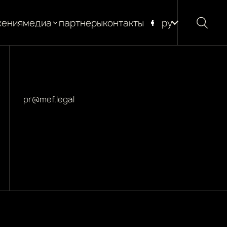
жения
медиа
партнеры
контакты
ру
новости
блог
глоссарий
pr@mef.legal