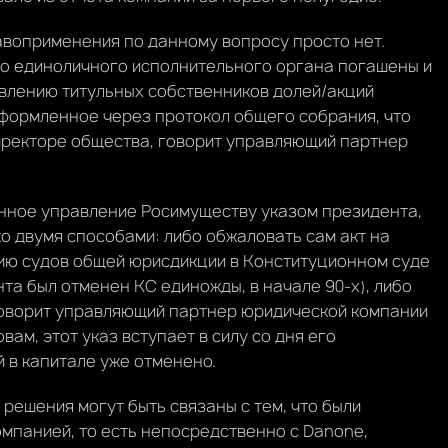
воприменения по данному вопросу просто нет.
го единоличного исполнительного органа погашены и
авлению титульных собственников долей/акций
формленное через протокол общего собрания, что
иректоре общества, говорит управляющий партнер
енное управление Росимуществу указом президента,
о двумя способами: либо обжаловать сам акт на
ию судов общей юрисдикции в Конституционном суде
та был отменен КС единожды, в начале 90-х), либо
 говорит управляющий партнер юридической компании
вам, этот указ вступает в силу со дня его
й в капитале уже отменено.
решения могут быть связаны с тем, что были
мпанией, то есть непосредственно с Danone,