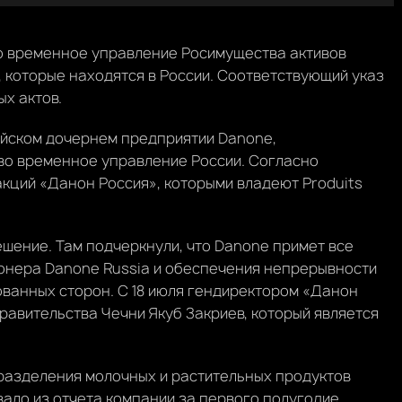
о временное управление Росимущества активов
которые находятся в России. Соответствующий указ
х актов.
ссийском дочернем предприятии Danone,
о временное управление России. Согласно
акций «Данон Россия», которыми владеют Produits
решение. Там подчеркнули, что Danone примет все
онера Danone Russia и обеспечения непрерывности
ованных сторон. С 18 июля гендиректором «Данон
равительства Чечни Якуб Закриев, который является
разделения молочных и растительных продуктов
овало из отчета компании за первого полугодие.