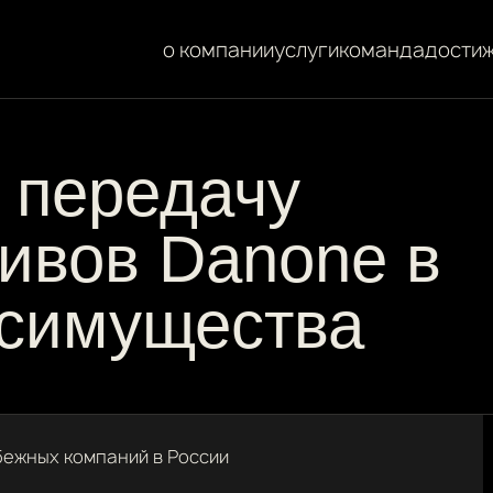
о компании
услуги
команда
дости
 передачу
тивов Danone в
осимущества
бежных компаний в России