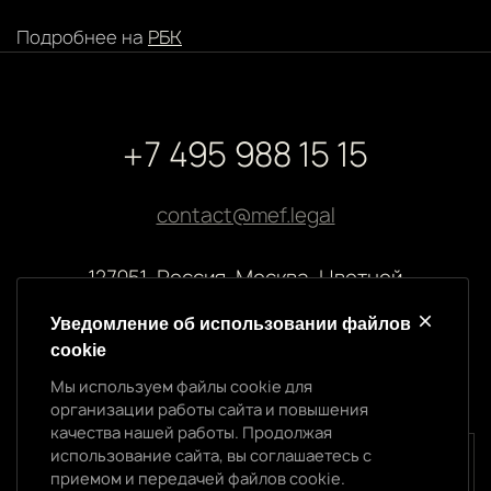
Подробнее на
РБК
+7 495 988 15 15
contact@mef.legal
127051, Россия, Москва, Цветной
бульвар, 2
Уведомление об использовании файлов
cookie
Реквизиты компании
Мы используем файлы cookie для
ООО “МЭФ ЛИГАЛ”
организации работы сайта и повышения
ИНН 7704874992
качества нашей работы. Продолжая
ОГРН 5147746145718
использование сайта, вы соглашаетесь с
Уведомление об использовании cookie
приемом и передачей файлов cookie.