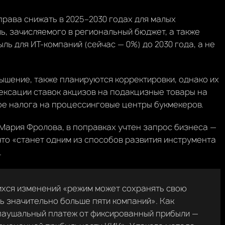
рава снижать в 2025–2030 годах для малых
ь, зачисляемого в региональный бюджет, а также
ь для ИТ-компаний (сейчас — 0%) до 2030 года, а не
вышение, также планируются корректировки, однако их
дексации ставок акцизов на подакцизные товары на
ое налога на процессинговые центры букмекеров.
 Мария Фролова, в поправках учтен запрос бизнеса —
 что «станет одним из способов развития инструмента
.
щихся изменений «режим может сохранять свою
сть значительно больше пяти компаний». Как
«паушальный платеж от фиксированный прибыли —