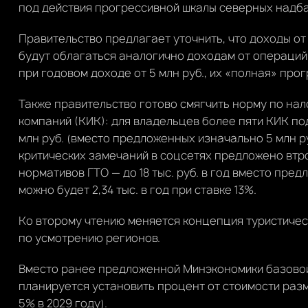
под действия прогрессивной шкалы северных надбав
Правительство предлагает уточнить, что доходы о
будут облагаться аналогично доходам от операций 
при годовом доходе от 5 млн руб., их «полная» про
Также правительство готово смягчить норму по н
компаний (КИК): для владельцев более пяти КИК по
млн руб. (вместо предложенных изначально 5 млн р
критических замечаний в соцсетях предложено втр
нормативов ГТО — до 18 тыс. руб. в год вместо пред
можно будет 2,34 тыс. в год при ставке 13%.
Ко второму чтению меняется концепция туристическ
по усмотрению регионов.
Вместо ранее предложенной Минэкономики базовой с
планируется установить процент от стоимости разм
5% в 2029 году).