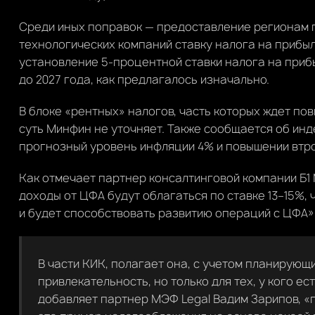
Среди иных поправок — предоставление регионам п
технологических компаний ставку налога на прибыл
установление 5-процентной ставки налога на прибыл
до 2027 года, как предлагалось изначально.
В блоке «рентных» налогов, часть которых ждет по
суть Минфин не уточняет. Также сообщается об ин
прогнозный уровень инфляции 4% и повышении втр
Как отмечает партнер консалтинговой компании Б1
доходы от ЦФА будут облагаться по ставке 13–15%,
и будет способствовать развитию операций с ЦФА»
В части КИК, полагает она, с учетом планирую
привлекательность, но только для тех, у кого е
добавляет партнер МЭФ Legal Вадим Зарипов, 