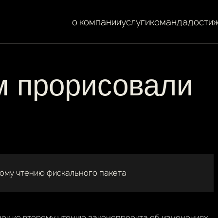
о компании
услуги
команда
дости
м прорисовали
рому чтению фискального пакета
вок ко второму чтению законопроекта об изменениях