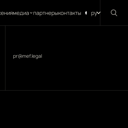
жения
медиа
партнеры
контакты
ру
новости
блог
глоссарий
pr@mef.legal