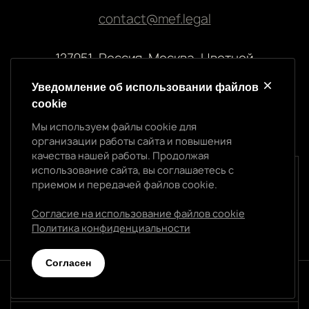
contact@mef.legal
127051, Россия, Москва, Цветной
бульвар, 2
Уведомление об использовании файлов
cookie
Реквизиты компании
Мы используем файлы cookie для
ООО “МЭФ ЛИГАЛ”
организации работы сайта и повышения
ИНН 7704874992
качества нашей работы. Продолжая
ОГРН 5147746145718
использование сайта, вы соглашаетесь с
Уведомление об использовании cookie
приемом и передачей файлов cookie.
Мы используем файлы cookie для организации
работы сайта и повышения качества нашей работы.
Согласие на использование файлов cookie
Продолжая использование сайта, вы
Политика конфиденциальности
Политика конфиденциальности
соглашаетесь с приемом и передачей файлов
cookie.
Cогласен
Согласен
© 2026 МЭФ