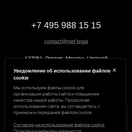
+7 495 988 15 15
contact@mef.legal
127051, Россия, Москва, Цветной
бульвар, 2
Уведомление об использовании файлов
cookie
Реквизиты компании
Мы используем файлы cookie для
ООО “МЭФ ЛИГАЛ”
организации работы сайта и повышения
ИНН 7704874992
качества нашей работы. Продолжая
ОГРН 5147746145718
использование сайта, вы соглашаетесь с
приемом и передачей файлов cookie.
Уведомление об использовании cookie
Мы используем файлы cookie для организации
Согласие на использование файлов cookie
работы сайта и повышения качества нашей работы.
Политика конфиденциальности