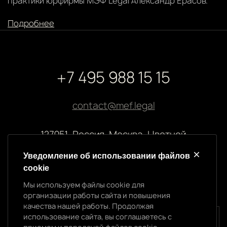
практики юрфирмы МЭФ Legal Александр Ерасов.
Подробнее
+7 495 988 15 15
contact@mef.legal
127051, Россия, Москва, Цветной
бульвар, 2
Уведомление об использовании файлов
cookie
Реквизиты компании
Мы используем файлы cookie для
ООО “МЭФ ЛИГАЛ”
организации работы сайта и повышения
ИНН 7704874992
качества нашей работы. Продолжая
ОГРН 5147746145718
использование сайта, вы соглашаетесь с
Уведомление об использовании cookie