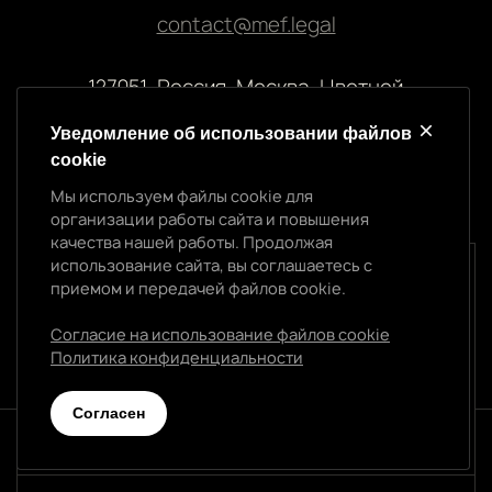
contact@mef.legal
127051, Россия, Москва, Цветной
бульвар, 2
Уведомление об использовании файлов
cookie
Реквизиты компании
Мы используем файлы cookie для
ООО “МЭФ ЛИГАЛ”
организации работы сайта и повышения
ИНН 7704874992
качества нашей работы. Продолжая
ОГРН 5147746145718
использование сайта, вы соглашаетесь с
Уведомление об использовании cookie
приемом и передачей файлов cookie.
Мы используем файлы cookie для организации
работы сайта и повышения качества нашей работы.
Согласие на использование файлов cookie
Продолжая использование сайта, вы
Политика конфиденциальности
Политика конфиденциальности
соглашаетесь с приемом и передачей файлов
cookie.
Cогласен
Согласен
© 2026 МЭФ