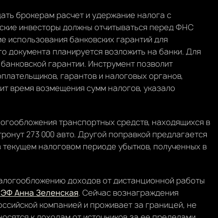
ать брокерам расчет и удержание налога с
йские инвесторы должны отчитываться перед ФНС
ие использования банковских гарантий для
о документа планируется возложить на банки. Для
 банковской гарантии. Инструмент позволит
плательщиков, гарантов и налоговых органов,
тит время возмещения сумм налогов, указало
логообложения транспортных средств, находящихся в
ронут 273 000 авто. Другой поправкой предлагается
 в текущем налоговом периоде убытков, полученных в
налогообложению доходов от дистанционной работы
ЭФ Анна Зеленская
. Сейчас вознаграждения
оссийской компанией и проживает за границей, не
осятся к доходам от источников за ее пределами,