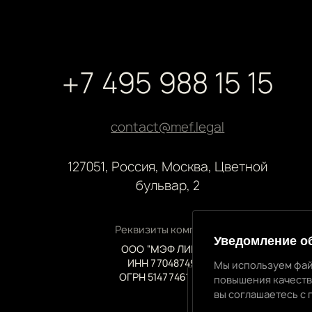
+7 495 988 15 15
contact@mef.legal
127051, Россия, Москва, Цветной
бульвар, 2
Реквизиты компании
Уведомление о
ООО “МЭФ ЛИГАЛ”
ИНН 7704874992
Мы используем фай
ОГРН 5147746145718
повышения качеств
вы соглашаетесь с 
Уведомление об 