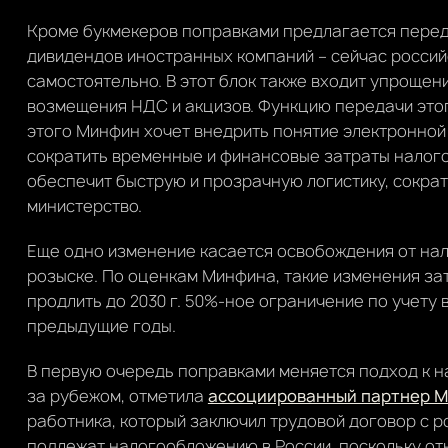
Кроме букмекеров поправками предлагается перед
дивидендов иностранных компаний – сейчас росси
самостоятельно. В этот блок также входит упрощен
возмещения НДС и акцизов. Функцию передачи этог
этого Минфин хочет внедрить понятие электронной
сократить временные и финансовые затраты налого
обеспечит быструю и прозрачную логистику, сокра
министерство.
Еще одно изменение касается освобождения от на
розыске. По оценкам Минфина, такие изменения зат
продлить до 2030 г. 50%-ное ограничение по учету
предыдущие годы.
В первую очередь поправками меняется подход к 
за рубежом, отметила
ассоциированный партнер М
работника, который заключил трудовой договор с р
подлежат налогообложению в России, поскольку отн