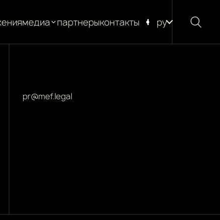
жения
медиа
партнеры
контакты
ру
новости
блог
глоссарий
pr@mef.legal