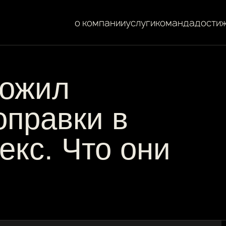
о компании
услуги
команда
дости
ожил
правки в
екс. Что они