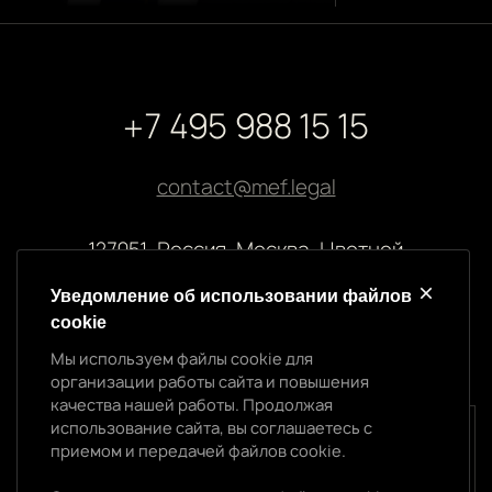
+7 495 988 15 15
contact@mef.legal
127051, Россия, Москва, Цветной
бульвар, 2
Уведомление об использовании файлов
cookie
Реквизиты компании
Мы используем файлы cookie для
ООО “МЭФ ЛИГАЛ”
организации работы сайта и повышения
ИНН 7704874992
качества нашей работы. Продолжая
ОГРН 5147746145718
использование сайта, вы соглашаетесь с
Уведомление об использовании cookie
приемом и передачей файлов cookie.
Мы используем файлы cookie для организации