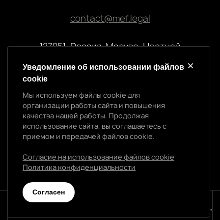
contact@mef.legal
127051, Россия, Москва, Цветной
бульвар, 2
Уведомление об использовании файлов
cookie
Реквизиты компании
Мы используем файлы cookie для
ООО “МЭФ ЛИГАЛ”
организации работы сайта и повышения
ИНН 7704874992
качества нашей работы. Продолжая
Уведомление об использовании cookie
ОГРН 5147746145718
использование сайта, вы соглашаетесь с
приемом и передачей файлов cookie.
Мы используем файлы cookie для организации
работы сайта и повышения качества нашей работы.
Согласие на использование файлов cookie
Продолжая использование сайта, вы
Политика конфиденциальности
соглашаетесь с приемом и передачей файлов
Политика конфиденциальности
cookie.
Cогласен
Согласен
© 2026 МЭФ