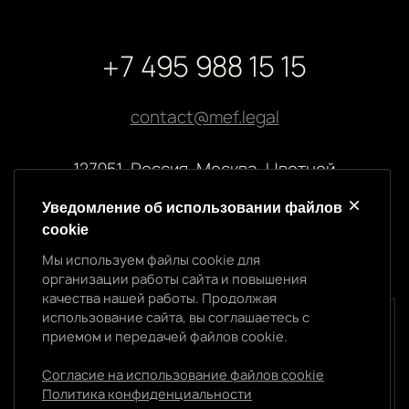
+7 495 988 15 15
contact@mef.legal
127051, Россия, Москва, Цветной
бульвар, 2
Уведомление об использовании файлов
cookie
Реквизиты компании
Мы используем файлы cookie для
ООО “МЭФ ЛИГАЛ”
организации работы сайта и повышения
ИНН 7704874992
качества нашей работы. Продолжая
ОГРН 5147746145718
использование сайта, вы соглашаетесь с
Уведомление об использовании cookie
приемом и передачей файлов cookie.
Мы используем файлы cookie для организации
работы сайта и повышения качества нашей работы.
Согласие на использование файлов cookie
Продолжая использование сайта, вы
Политика конфиденциальности
Политика конфиденциальности