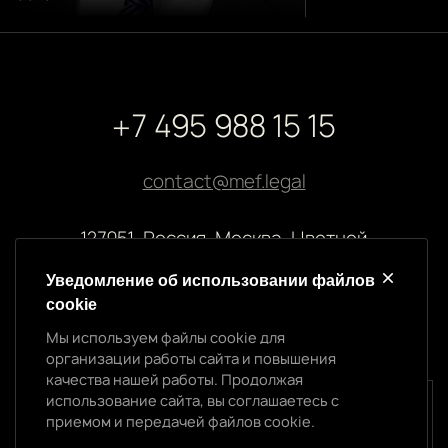
+7 495 988 15 15
contact@mef.legal
127051, Россия, Москва, Цветной
бульвар, 2
Уведомление об использовании файлов
cookie
Реквизиты компании
Мы используем файлы cookie для
ООО “МЭФ ЛИГАЛ”
организации работы сайта и повышения
ИНН 7704874992
качества нашей работы. Продолжая
ОГРН 5147746145718
использование сайта, вы соглашаетесь с
Уведомление об использовании cookie
приемом и передачей файлов cookie.
Мы используем файлы cookie для организации