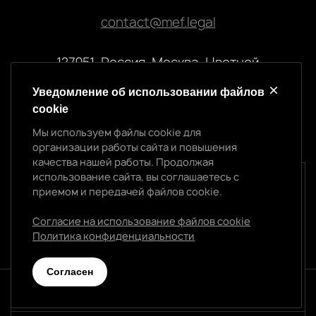
contact@mef.legal
127051, Россия, Москва, Цветной
бульвар, 2
Уведомление об использовании файлов
cookie
Реквизиты компании
Мы используем файлы cookie для
ООО “МЭФ ЛИГАЛ”
организации работы сайта и повышения
ИНН 7704874992
качества нашей работы. Продолжая
ОГРН 5147746145718
использование сайта, вы соглашаетесь с
Уведомление об использовании cookie
приемом и передачей файлов cookie.
Мы используем файлы cookie для организации
работы сайта и повышения качества нашей работы.
Согласие на использование файлов cookie
Продолжая использование сайта, вы
Политика конфиденциальности
Политика конфиденциальности
соглашаетесь с приемом и передачей файлов
cookie.
Cогласен
Согласен
© 2026 МЭФ