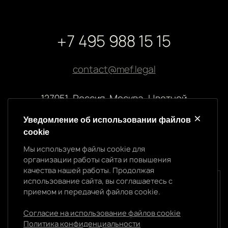
+7 495 988 15 15
contact@mef.legal
127051, Россия, Москва, Цветной
бульвар, 2
Уведомление об использовании файлов
cookie
Реквизиты компании
Мы используем файлы cookie для
ООО “МЭФ ЛИГАЛ”
организации работы сайта и повышения
ИНН 7704874992
качества нашей работы. Продолжая
ОГРН 5147746145718
использование сайта, вы соглашаетесь с
Уведомление об использовании cookie
приемом и передачей файлов cookie.
Мы используем файлы cookie для организации
работы сайта и повышения качества нашей работы.
Согласие на использование файлов cookie
Продолжая использование сайта, вы
Политика конфиденциальности
Политика конфиденциальности