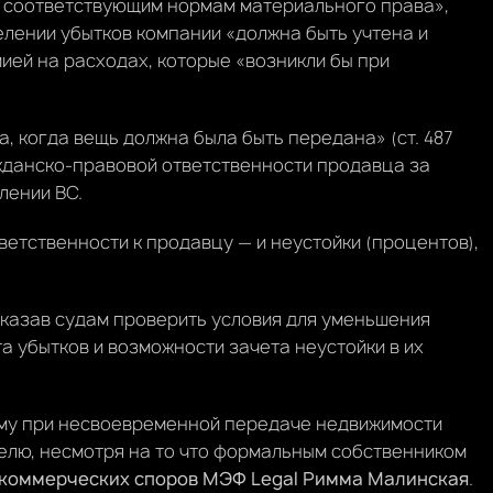
ан соответствующим нормам материального права»,
делении убытков компании «должна быть учтена и
мией на расходах, которые «возникли бы при
, когда вещь должна была быть передана» (ст. 487
ажданско-правовой ответственности продавца за
лении ВС.
етственности к продавцу — и неустойки (процентов),
указав судам проверить условия для уменьшения
 убытков и возможности зачета неустойки в их
ому при несвоевременной передаче недвижимости
елю, несмотря на то что формальным собственником
 коммерческих споров МЭФ Legal Римма Малинская
.