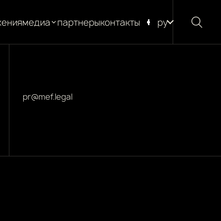
жения
медиа
партнеры
контакты
ру
новости
блог
глоссарий
pr@mef.legal