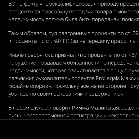
ВС по факту «переквалифицировал природу процен
проценты за просрочку передачи товара с момента
недвижимость должна была быть передана», поясня
Таким образом, суд разграничил проценты по ст. 3
и проценты по ст. 487 ГК (за непередачу предопла
Иначе говоря, суд признал, что проценты по ст. 48
нарушение продавцом обязанности по передаче п
недвижимости, которая засчитывается в общую сум
разъяснил руководитель проектов ProLegals Максим
«крайне спорна», поскольку все же на стороне пок
убытков по своим основаниям и содержанию».
В любом случае,
говорит Римма Малинская
, решен
риски несвоевременной регистрации и неисполнени