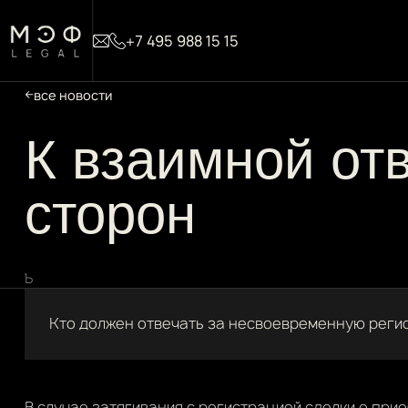
+7 495 988 15 15
все новости
К взаимной от
сторон
Ъ
Кто должен отвечать за несвоевременную реги
В случае затягивания с регистрацией сделки о при