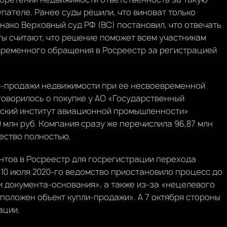
упателе. Ранее суды решили, что виноват только
днако Верховный суд РФ (ВС) постановил, что отвечать
ы считают, что решение поможет всем участникам
временного обращения в Росреестр за регистрацией
ли-продажи недвижимости при ее несвоевременной
говорилось о покупке у АО «Государственный
ьский институт авиационной промышленности»
0 млн руб. Компания сразу же перечислила 96,87 млн
щество полностью.
ентов в Росреестр для госрегистрации перехода
 10 июля 2020-го ведомство приостановило процесс до
и документа-основания», а также из-за «нецелевого
положен объект купли-продажи». А 7 октября стороны
ации.