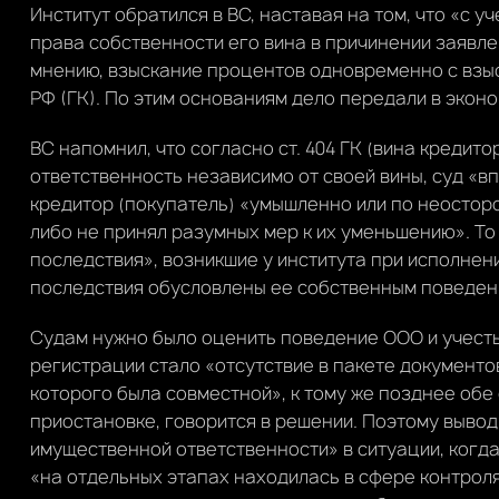
Институт обратился в ВС, наставая на том, что «с
права собственности его вина в причинении заявле
мнению, взыскание процентов одновременно с взы
РФ (ГК). По этим основаниям дело передали в экон
ВС напомнил, что согласно ст. 404 ГК (вина кредито
ответственность независимо от своей вины, суд «в
кредитор (покупатель) «умышленно или по неостор
либо не принял разумных мер к их уменьшению». То
последствия», возникшие у института при исполнени
последствия обусловлены ее собственным поведени
Судам нужно было оценить поведение ООО и учесть
регистрации стало «отсутствие в пакете документ
которого была совместной», к тому же позднее обе
приостановке, говорится в решении. Поэтому вывод
имущественной ответственности» в ситуации, когд
«на отдельных этапах находилась в сфере контроля