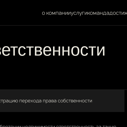
о компании
услуги
команда
дости
ветственности
страцию перехода права собственности
обретении недвижимости ответственность за такую