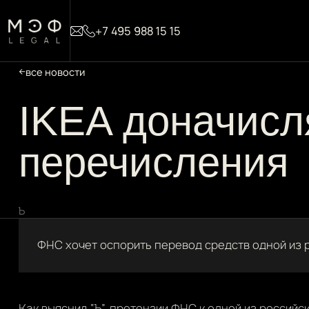
+7 495 988 15 15
все новости
IKEA доначисл
перечисления
Ъ
ФНС хочет оспорить перевод средств одной из 
Как выяснил “Ъ”, претензии ФНС к одной из российс