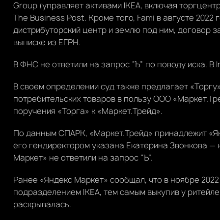
Group (управляет активами IKEA, включая торгцент
The Business Post. Кроме того, Fami в августе 2022
дистрибуторский центр и землю под ним, договор за
выписке из ЕГРН.
В ФНС не ответили на запрос “Ъ” по поводу иска. В 
В своем определении суд также предлагает «Торгу
потребительских товаров в пользу ООО «Маркет.Тр
поручения «Торга» к «Маркет.Трейд».
По данным СПАРК, «Маркет.Трейд» принадлежит «Ян
его гендиректором указана Екатерина Звонкова — 
Маркет» не ответили на запрос “Ъ”.
Ранее «Яндекс Маркет» сообщал, что в ноябре 202
подразделением IKEA, тем самым выкупив у ритейле
раскрывалась.