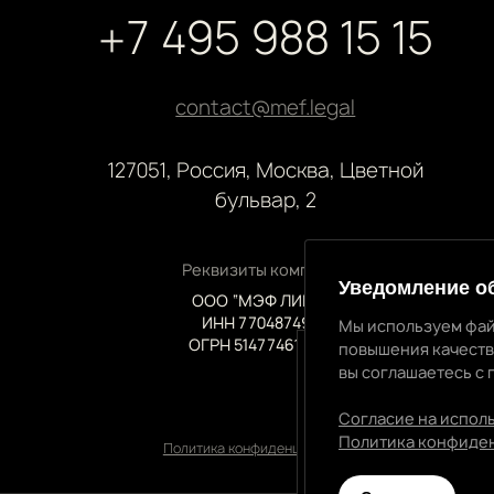
+7 495 988 15 15
contact@mef.legal
127051, Россия, Москва, Цветной
бульвар, 2
Реквизиты компании
Уведомление о
ООО “МЭФ ЛИГАЛ”
ИНН 7704874992
Мы используем фай
ОГРН 5147746145718
повышения качеств
вы соглашаетесь с 
Уведомление об 
Мы используем файлы
Согласие на испол
качества нашей рабо
Политика конфиде
Политика конфиденциальности
соглашаетесь с прием