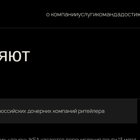
о компании
услуги
команда
дости
яют
российских дочерних компаний ритейлера
ких «дочек» IKEA касаются перечисления почти 13 млрд