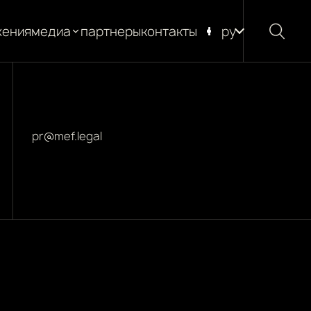
жения
медиа
партнеры
контакты
ру
новости
блог
глоссарий
pr@mef.legal