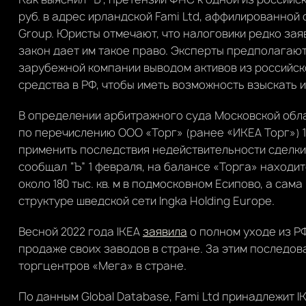
руб. в адрес ирландской Fami Ltd, аффилированной
Group. Юристы отмечают, что налоговики редко зая
закон дает им такое право. Эксперты предполагают
зарубежной компании выводом активов из российск
средства в РФ, чтобы иметь возможность взыскать и
В определении арбитражного суда Московской обла
по перечислению ООО «Торг» (ранее «ИКЕА Торг») 12,
применить последствия недействительности сделки
сообщал “Ъ” 1 февраля, на балансе «Торга» находи
около 180 тыс. кв. м в подмосковном Есипово, а са
структуре шведской сети Ingka Holding Europe.
Весной 2022 года IKEA
заявила
о полном уходе из Р
продаже своих заводов в стране. За этим последо
торгцентров «Мега» в стране.
По данным Global Database, Fami Ltd принадлежит IKE