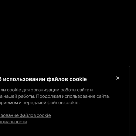
б использовании файлов cookie
лы cookie для организации работы сайта и
а нашей работы. Продолжая использование сайта,
приемом и передачей файлов cookie.
использовании cookie
 cookie для организации работы сайта и повышения
ьзование файлов cookie
ты. Продолжая использование сайта, вы
нциальности
ом и передачей файлов cookie.