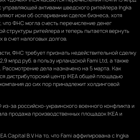
 с управляющей активами шведского ритейлера Ingka
вляют иски об оспаривании сделок бизнеса, хотя
, что ФНС могла счесть перечисление денег
ой структуры ритейлера и теперь пытается вернуть
х в счет налоговых долгов.
сти, ФНС требует признать недействительной сделку
9 млрд руб. в пользу ирландской Fami Ltd, а также
. Рассмотрение дела назначено на 5 марта. Как
тся дистрибуторский центр IKEA общей площадью
ма компания до сих пор принадлежит холдинговой
Ф из-за российско-украинского военного конфликта и
вала продажа производственных площадок IKEA и
A Capital B.V. На то, что Fami аффилирована с Ingka