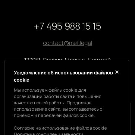
+7 495 988 15 15
contact@mef.legal
127051, Россия, Москва, Цветной
бульвар, 2
Уведомление об использовании файлов
cookie
Реквизиты компании
Мы используем файлы cookie для
ООО “МЭФ ЛИГАЛ”
организации работы сайта и повышения
ИНН 7704874992
качества нашей работы. Продолжая
ОГРН 5147746145718
использование сайта, вы соглашаетесь с
Уведомление об использовании cookie
приемом и передачей файлов cookie.
Мы используем файлы cookie для организации
работы сайта и повышения качества нашей работы.
Согласие на использование файлов cookie
Продолжая использование сайта, вы
Политика конфиденциальности