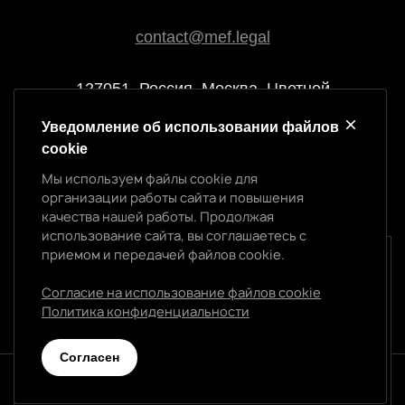
contact@mef.legal
127051, Россия, Москва, Цветной
бульвар, 2
Уведомление об использовании файлов
cookie
Реквизиты компании
Мы используем файлы cookie для
ООО “МЭФ ЛИГАЛ”
организации работы сайта и повышения
ИНН 7704874992
качества нашей работы. Продолжая
ОГРН 5147746145718
использование сайта, вы соглашаетесь с
приемом и передачей файлов cookie.
Уведомление об использовании cookie
Мы используем файлы cookie для организации
Согласие на использование файлов cookie
работы сайта и повышения качества нашей работы.
Политика конфиденциальности
Политика конфиденциальности
Продолжая использование сайта, вы соглашаетесь с
приемом и передачей файлов cookie.
Cогласен
Согласен
© 2026 МЭФ