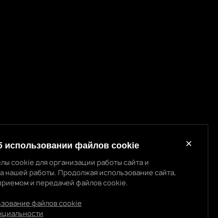
б использовании файлов cookie
лы cookie для организации работы сайта и
а нашей работы. Продолжая использование сайта,
приемом и передачей файлов cookie.
использовании cookie
 cookie для организации работы сайта и повышения
ьзование файлов cookie
ты. Продолжая использование сайта, вы
нциальности