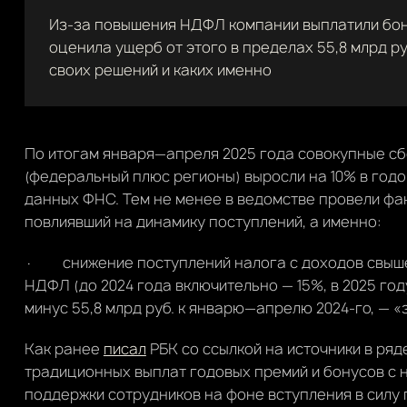
Из-за повышения НДФЛ компании выплатили бонус
оценила ущерб от этого в пределах 55,8 млрд р
своих решений и каких именно
По итогам января—апреля 2025 года совокупные 
(федеральный плюс регионы) выросли на 10% в годов
данных ФНС. Тем не менее в ведомстве провели фа
повлиявший на динамику поступлений, а именно:
· снижение поступлений налога с доходов свыше 
НДФЛ (до 2024 года включительно — 15%, в 2025 году
минус 55,8 млрд руб. к январю—апрелю 2024-го, — 
Как ранее
писал
РБК со ссылкой на источники в ря
традиционных выплат годовых премий и бонусов с н
поддержки сотрудников на фоне вступления в силу 