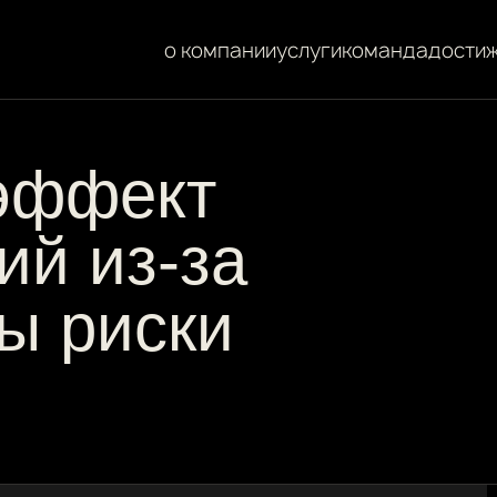
о компании
услуги
команда
дости
эффект
ий из-за
вы риски