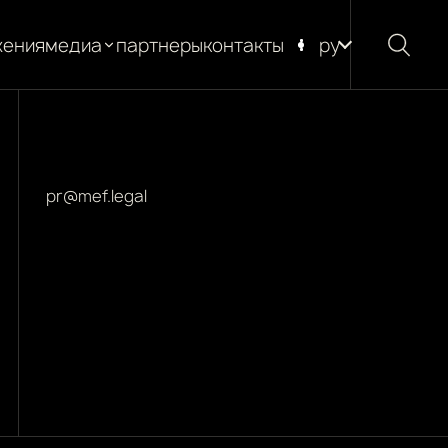
жения
медиа
партнеры
контакты
ру
новости
блог
глоссарий
pr@mef.legal