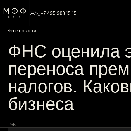
+7 495 988 15 15
все новости
ФНС оценила 
переноса прем
налогов. Како
бизнеса
РБК