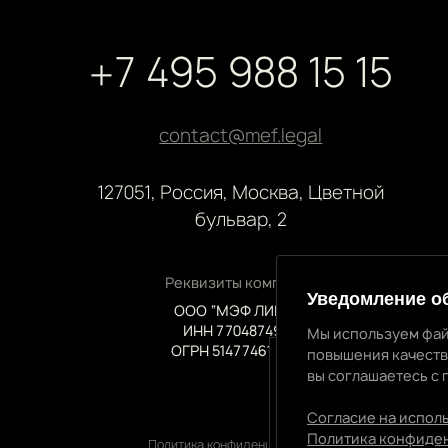
+7 495 988 15 15
contact@mef.legal
127051, Россия, Москва, Цветной
бульвар, 2
Реквизиты компании
Уведомление о
ООО “МЭФ ЛИГАЛ”
ИНН 7704874992
Мы используем фай
ОГРН 5147746145718
повышения качеств
вы соглашаетесь с 
Уведомление об 
Мы используем файлы
Согласие на испол
качества нашей рабо
Политика конфиде
Политика конфиденциальности