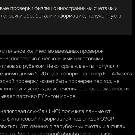
вые проверки физлиц с иностранными счетами и
 налоговики обработали информацию, полученную в
ачительное количество выездных проверок
 РБК, поговорив с несколькими налоговыми
активов за рубежом. Некоторые клиенты получали
дними днями 2020 года, говорит партнер FTL Advisers
ыездной проверки может быть проверен период, не
лжны были успеть до истечения сроков возможности
зывает партнер EY Антон Ионов.
 налоговая служба (ФНС) получила данные от
ена финансовой информацией под эгидой ОЭСР
вития). Это данные о зарубежных счетах и активах
овать без специальной обработки и анализа.