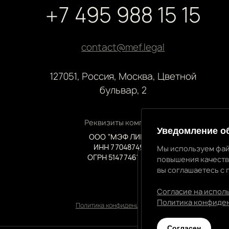
+7 495 988 15 15
contact@mef.legal
127051, Россия, Москва, Цветной
бульвар, 2
Реквизиты компании
Уведомление о
ООО “МЭФ ЛИГАЛ”
ИНН 7704874992
Мы используем фай
ОГРН 5147746145718
повышения качеств
вы соглашаетесь с 
Уведомление об 
Мы используем файлы
Согласие на испол
качества нашей рабо
Политика конфиде
Политика конфиденциальности
соглашаетесь с прием
Cогласен