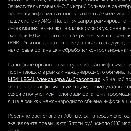
Заместитель главы ФНС Дмитрий Вольвач в сентябре
проверку информации, поступившей в рамках автооб
нашу систему АИС «Налог-3» запрограммировано н
информацию, выявляют наличие рисков уклонения н
очередь НДФЛ от доходов за рубежом или сокрыти
(КИК). Эти пользовательские данные со следующег
налоговые органы для обработки контрольно-анали
Налоговые органы по месту регистрации физическ
поступающую в рамках международного обмена, 
МЭФ LEGAL Александра Амбрасовская
. «В нашей п
направленных физическим лицам, прямо указывалос
связи с получением налоговым органом информации
лица в рамках международного обмена информацие
Россияне располагают 700 тыс. финансовых счетов п
эквиваленте превышают 13 трлн руб. (около $180 млр
года.