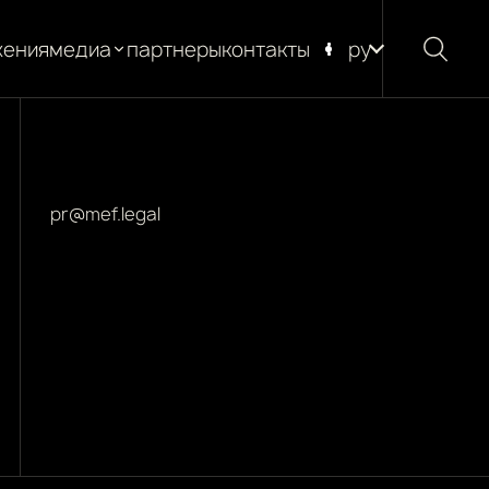
жения
медиа
партнеры
контакты
ру
новости
блог
глоссарий
pr@mef.legal