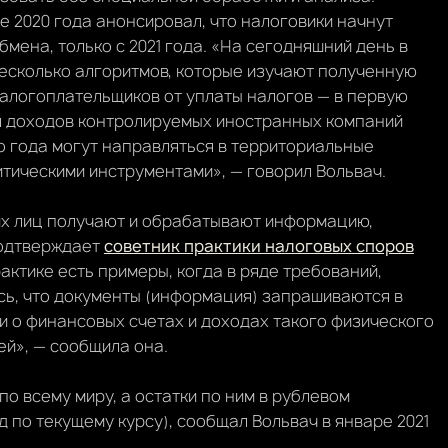
 2020 года анонсировал, что налоговики начнут
мена, только с 2021 года. «На сегодняшний день в
есколько алгоритмов, которые изучают полученную
алогоплательщиков от уплаты налогов — в первую
я доходов контролируемых иностранных компаний
о года могут направляться в территориальные
тическими инструментами», — говорил Вольвач.
их лиц получают и обрабатывают информацию,
подтверждает
советник практики налоговых споров
рактике есть примеры, когда в ряде требований,
ь, что документы (информация) запрашиваются в
 о финансовых счетах и доходах такого физического
й», — сообщила она.
о всему миру, а остатки по ним в рублевом
д по текущему курсу), сообщал Вольвач в январе 2021