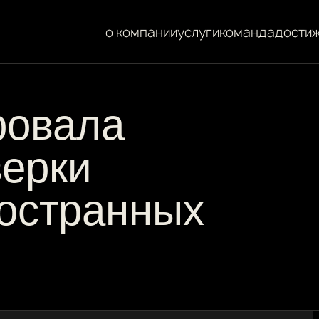
о компании
услуги
команда
дости
ровала
ерки
остранных