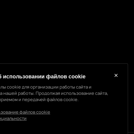
б использовании файлов cookie
лы cookie для организации работы сайта и
а нашей работы. Продолжая использование сайта,
приемом и передачей файлов cookie.
использовании cookie
 cookie для организации работы сайта и повышения
ьзование файлов cookie
ты. Продолжая использование сайта, вы
нциальности
ом и передачей файлов cookie.