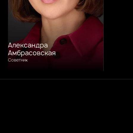
Александра
Амбрасовская
Советниĸ