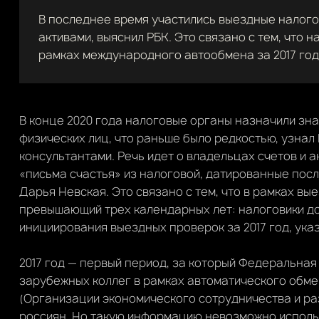
В последнее время участились выездные налого
активами, выяснил РБК. Это связано с тем, что
рамках международного автообмена за 2017 год
В конце 2020 года налоговые органы назначили зн
физических лиц, что раньше было редкостью, узнал
консультантами. Речь идет о владельцах счетов и 
«письма счастья» из налоговой, датированные после
Дарья Невская. Это связано с тем, что в рамках в
превышающий трех календарных лет: налоговики до
инициирования выездных проверок за 2017 год, ука
2017 год — первый период, за который Федеральная
зарубежных коллег в рамках автоматического обм
(Организации экономического сотрудничества и раз
россиян. Но такую информацию невозможно использ