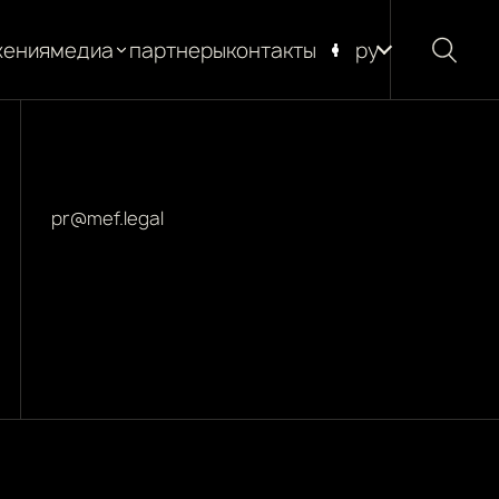
жения
медиа
партнеры
контакты
ру
новости
блог
глоссарий
pr@mef.legal