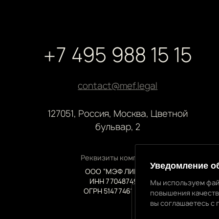
+7 495 988 15 15
contact@mef.legal
127051, Россия, Москва, Цветной
бульвар, 2
Реквизиты компании
Уведомление о
ООО “МЭФ ЛИГАЛ”
ИНН 7704874992
Мы используем фай
ОГРН 5147746145718
повышения качеств
вы соглашаетесь с 
Уведомление об 