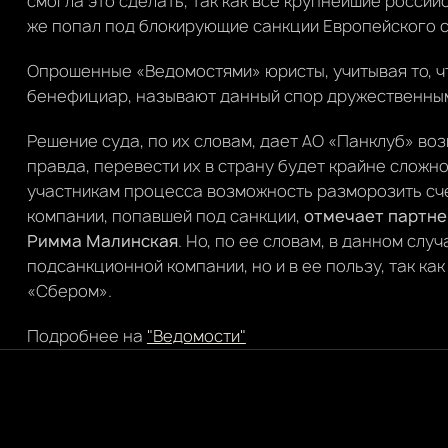
смогла это сделать, так как все крупнейшие россий
же попал под блокирующие санкции Европейского со
Опрошенные «Ведомостями» юристы, учитывая то, что
бенефициар, называют данный спор дружественны
Решение суда, по их словам, дает АО «Панклуб» во
правда, перевести их в страну будет крайне сложн
участникам процесса возможность разморозить сч
компании, попавшей под санкции,
отмечает партне
Римма Малинская
. Но, по ее словам, в данном слу
подсанкционной компании, но и в ее пользу, так как
«Сбером».
Подробнее на
"Ведомости"