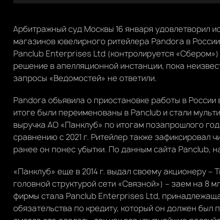
Арбитражный суд Москвы 16 января удовлетворил и
магазинов ювелирного ритейлера Pandora в России
Panclub Enterprises Ltd (контролируется «Сбером») 
решение в апелляционной инстанции, пока неизвес
запросы «Ведомостей» не ответили.
Pandora объявила о приостановке работы в России в
итоге были переименованы в Panclub и стали муль
выручка АО «Панклуб» по итогам позапрошлого года
сравнению с 2021 г. Ритейлер также зафиксировал чи
ранее он понес убытки. По данным сайта Panclub, на
«Панклуб» еще в 2014 г. выдал своему акционеру – Tr
головной структурой сети «Связной») – заем на 8 м
фирмы стала Panclub Enterprises Ltd, принадлежаща
обязательства по кредиту, который он должен был по