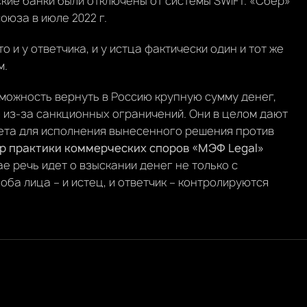
ские банки были отключены от системы SWIFT. «Сбер»
юза в июле 2022 г.
 и у ответчика, и у истца фактически один и тот же
м.
зможность вернуть в Россию крупную сумму денег,
о из-за санкционных ограничений. Они в целом дают
ета для исполнения вынесенного решения против
р практики коммерческих споров «МЭФ Legal»
чае речь идет о взыскании денег не только с
 оба лица – и истец, и ответчик – контролируются