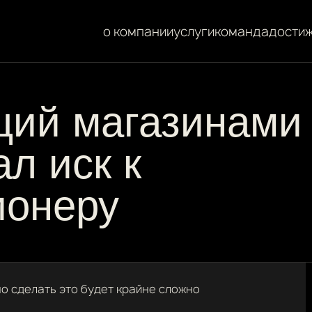
о компании
услуги
команда
дости
щий магазинами
л иск к
ионеру
 но сделать это будет крайне сложно