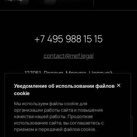
+7 495 988 15 15
contact@mef.legal
127051, Россия, Москва, Цветной
бульвар, 2
Уведомление об использовании файлов
cookie
Реквизиты компании
Мы используем файлы cookie для
ООО “МЭФ ЛИГАЛ”
организации работы сайта и повышения
ИНН 7704874992
качества нашей работы. Продолжая
ОГРН 5147746145718
использование сайта, вы соглашаетесь с
Уведомление об использовании cookie
приемом и передачей файлов cookie.
Мы используем файлы cookie для организации