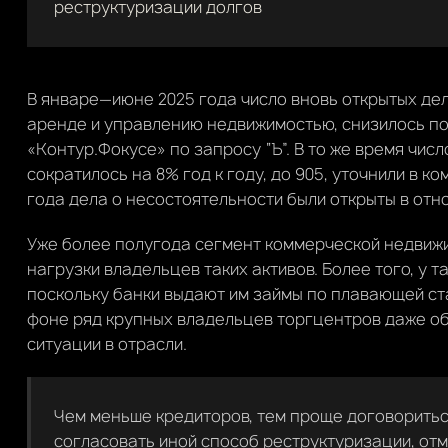
реструктуризации долгов
В январе—июне 2025 года число вновь открытых де
аренде и управлению недвижимостью, снизилось почт
«Контур.Фокусе» по запросу “Ъ”. В то же время чис
сократилось на 8% год к году, до 905, уточнили в к
года дела о несостоятельности были открыты в отно
Уже более полугода сегмент коммерческой недвижи
нагрузки владельцев таких активов. Более того, у 
поскольку банки выдают им займы по плавающей ста
фоне ряд крупных владельцев торгцентров даже о
ситуации в отрасли.
Чем меньше кредиторов, тем проще договоритьс
согласовать иной способ реструктуризации, от