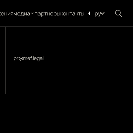
жения
медиа
партнеры
контакты
ру
новости
блог
глоссарий
pr@mef.legal